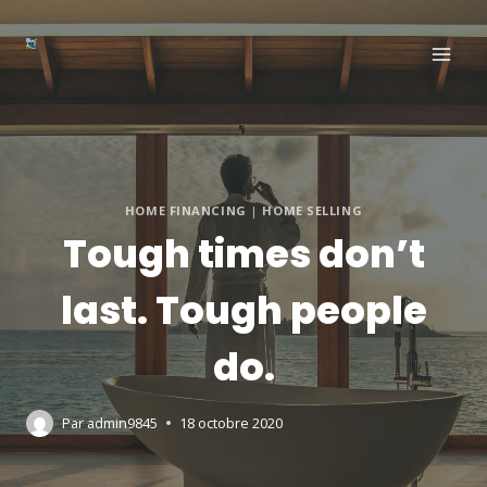
Aller
au
contenu
HOME FINANCING
|
HOME SELLING
Tough times don’t
last. Tough people
do.
Par
admin9845
18 octobre 2020