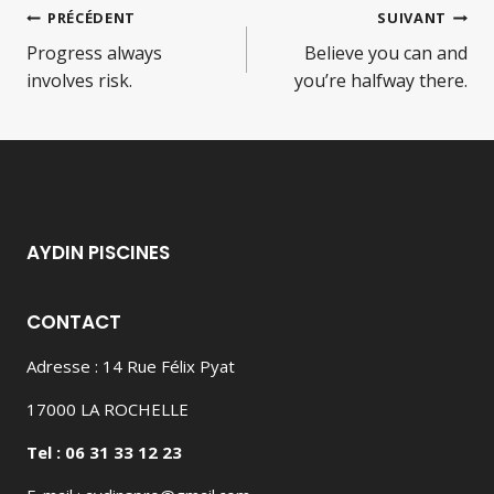
Navigation
PRÉCÉDENT
SUIVANT
Progress always
Believe you can and
de
involves risk.
you’re halfway there.
l’article
AYDIN PISCINES
CONTACT
Adresse : 14 Rue Félix Pyat
17000 LA ROCHELLE
Tel : 06 31 33 12 23